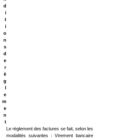
d
i
t
i
o
n
s
d
e
r
è
g
l
e
m
e
n
t
Le règlement des factures se fait, selon les
modalités suivantes : Virement bancaire